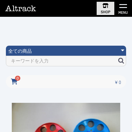
SHOP
MENU
0
￥0